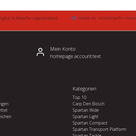
fügbar & Aktueller Lagerbestand
Heute vor 14:00 bestellt = Heut
Mein Konto
homepage.account.text
Kategorien
Top 10
ungen
Carp Den Bosch
ttel
Spartan Wide
eichen
Spartan Light
Spartan Compact
Spartan Transport Platform
Spartan Tackle