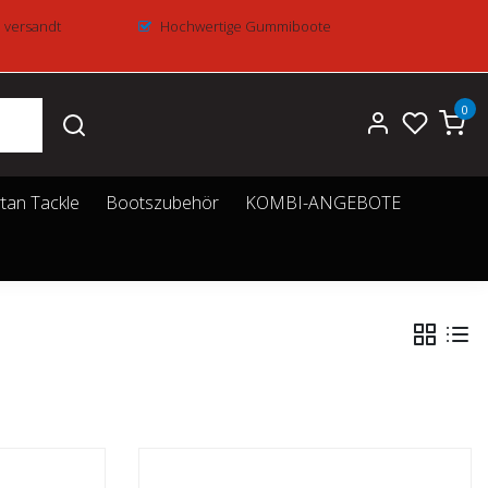
e versandt
Hochwertige Gummiboote
0
tan Tackle
Bootszubehör
KOMBI-ANGEBOTE