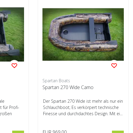
Spartan Boats
Spartan 270 Wide Camo
ale
Der Spartan 270 Wide ist mehr als nur ein
für Profi-
Schlauchboot; Es verkörpert technische
großen
Finesse und durchdachtes Design. Mit ei...
EUR 969,00