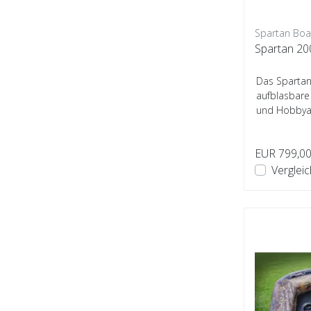
Spartan Boa
Spartan 20
Das Spartan
aufblasbare 
und Hobbyan
Innenweite u
EUR 799,0
Verglei