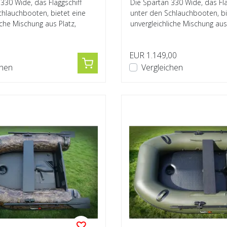
330 Wide, das Flaggschiff
Die Spartan 330 Wide, das Fla
chlauchbooten, bietet eine
unter den Schlauchbooten, bi
iche Mischung aus Platz,
unvergleichliche Mischung aus 
Leistun...
0
EUR 1.149,00
chen
Vergleichen