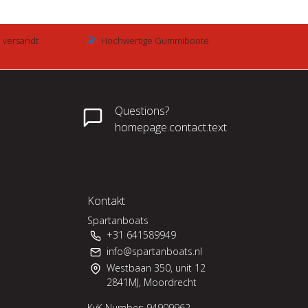
e versandt
Hochwertige Gummiboote
Questions?
homepage.contact.text
Kontakt
Spartanboats
+31 641589949
info@spartanboats.nl
Westbaan 350, unit 12
2841MJ, Moordrecht
KvK Number: 94909962