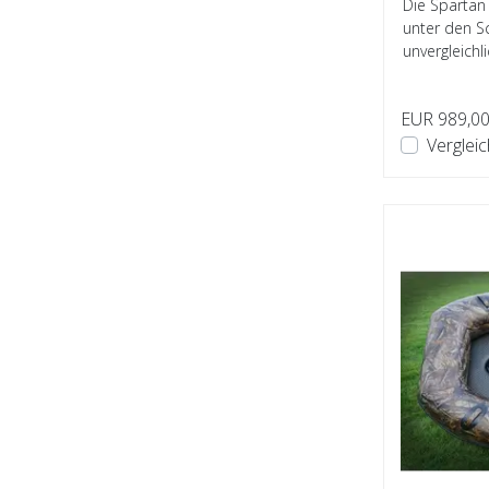
Die Spartan 
unter den S
unvergleichl
Leistun...
EUR 989,0
Verglei