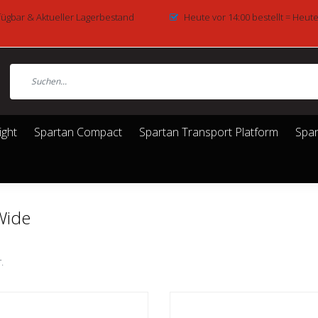
fügbar & Aktueller Lagerbestand
Heute vor 14:00 bestellt = Heut
ight
Spartan Compact
Spartan Transport Platform
Spar
Wide
.