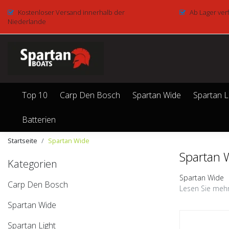
Kostenloser Versand innerhalb der
Ab Lager ver
Niederlande
Top 10
Carp Den Bosch
Spartan Wide
Spartan L
Batterien
Startseite
Spartan Wide
Spartan 
Kategorien
Spartan Wide
Carp Den Bosch
Lesen Sie mehr
Spartan Wide
Spartan Light