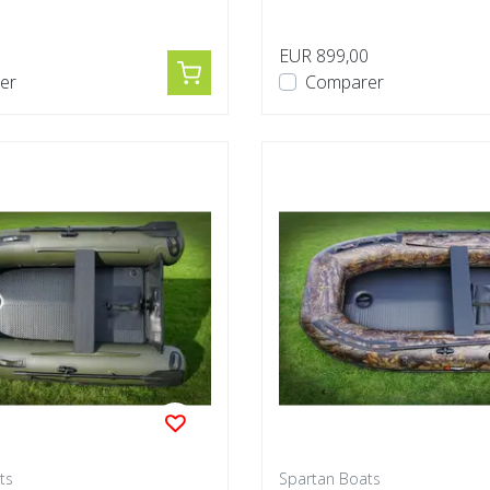
...
d'un des...
0
EUR 899,00
er
Comparer
ts
Spartan Boats