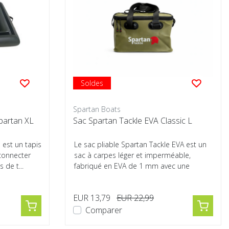
Soldes
Spartan Boats
partan XL
Sac Spartan Tackle EVA Classic L
 est un tapis
Le sac pliable Spartan Tackle EVA est un
 connecter
sac à carpes léger et imperméable,
 de t...
fabriqué en EVA de 1 mm avec une
constructio...
EUR 13,79
EUR 22,99
Comparer