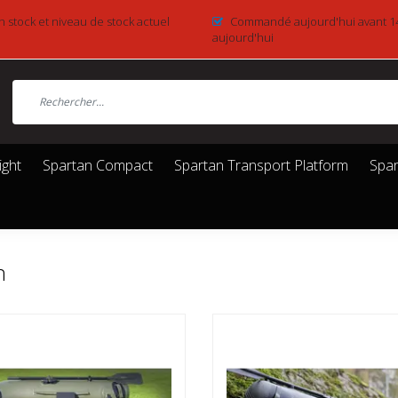
n stock et niveau de stock actuel
Commandé aujourd'hui avant 1
aujourd'hui
ight
Spartan Compact
Spartan Transport Platform
Spar
n