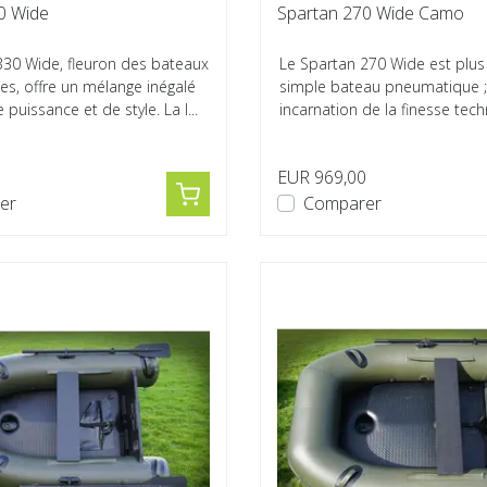
0 Wide
Spartan 270 Wide Camo
330 Wide, fleuron des bateaux
Le Spartan 270 Wide est plus
s, offre un mélange inégalé
simple bateau pneumatique ;
puissance et de style. La l...
incarnation de la finesse tec
d'un des...
0
EUR 969,00
er
Comparer