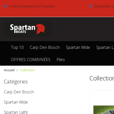
Livraison gratuite aux Pays-Bas
Disponible e
Top 10
Carp Den Bosch
Spartan Wide
Spartan L
OFFRES COMBINÉES
Piles
Accueil
Collection
Collectio
Catégories
Carp Den Bosch
Spartan Wide
Spartan Light