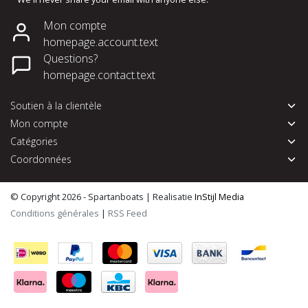
Mon compte
homepage.account.text
Questions?
homepage.contact.text
Soutien à la clientèle
Mon compte
Catégories
Coordonnées
© Copyright 2026 - Spartanboats | Realisatie
InStijl Media
Conditions générales
|
RSS Feed