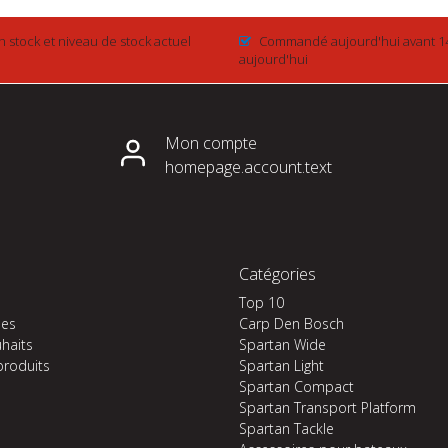
n stock et niveau de stock actuel
Commandé aujourd'hui avant 1
aujourd'hui
Mon compte
homepage.account.text
Catégories
Top 10
es
Carp Den Bosch
uhaits
Spartan Wide
produits
Spartan Light
Spartan Compact
Spartan Transport Platform
Spartan Tackle