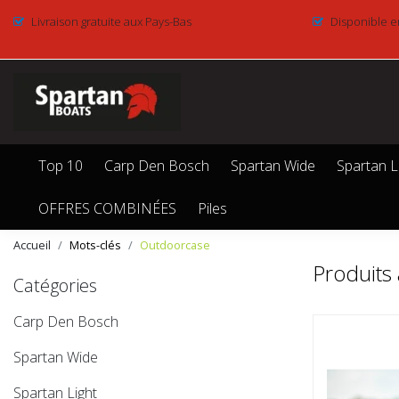
Livraison gratuite aux Pays-Bas
Disponible e
Top 10
Carp Den Bosch
Spartan Wide
Spartan L
OFFRES COMBINÉES
Piles
Accueil
Mots-clés
Outdoorcase
Produits
Catégories
Carp Den Bosch
Spartan Wide
Spartan Light