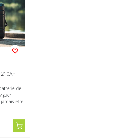
e 210Ah
 batterie de
viguer
jamais être