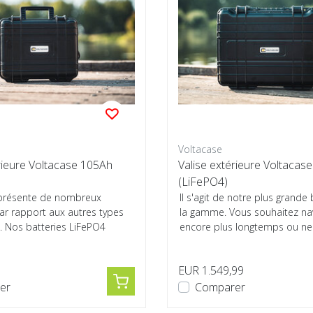
Voltacase
rieure Voltacase 105Ah
Valise extérieure Voltacas
(LiFePO4)
 présente de nombreux
Il s'agit de notre plus grande
ar rapport aux autres types
la gamme. Vous souhaitez na
. Nos batteries LiFePO4
encore plus longtemps ou ne 
.
san...
9
EUR 1.549,99
er
Comparer