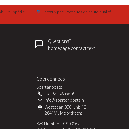
4h00 = Expédié
Bateaux pneumatiques de haute qualité
Questions?
homepage.contact.text
Coordonnées
Spartanboats
+31 641589949
info@spartanboats.nl
Westbaan 350, unit 12
2841MJ, Moordrecht
KvK Number: 94909962