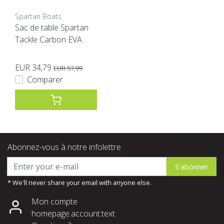
Spartan Boats
Sac de table Spartan
Tackle Carbon EVA
noir XL
EUR 34,79
EUR 57,99
Comparer
Abonnez-vous à notre infolettre
S'abonner
* We'll never share your email with anyone else.
Mon compte
homepage.account.text