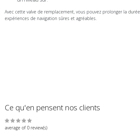
Spartan Boats
Avec cette valve de remplacement, vous pouvez prolonger la durée 
Pompe à pied haute press
expériences de navigation sûres et agréables.
pour bateaux Spartan
Gonfler votre Spartan Boat
rapidement et efficacement 
essentiel pour une expérienc
de navigation immédiate. Cet
p...
EUR 25,95
Comparer
Ce qu'en pensent nos clients
average of 0 review(s)