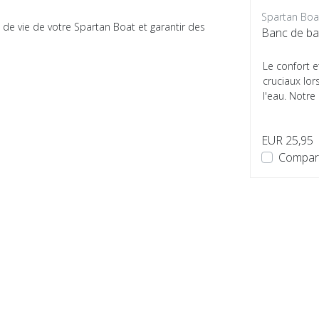
Spartan Boats
Spartan Boa
de vie de votre Spartan Boat et garantir des
ion
Ensemble de pagaies
Banc de ba
Pour une expérience de
Le confort et
est
navigation fluide et efficace, un
cruciaux lor
e
ensemble de pagaie fiable est
l'eau. Notre
te
essentiel. L'ensemble de pagaies
surface anti
...
EUR 29,95
EUR 25,95
Comparer
Compar