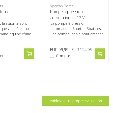
ts
Spartan Boats
teau
Pompe à pression
automatique – 12 V
 la stabilité sont
La pompe à pression
sque vous êtes sur
automatique Spartan Boats est
 banc, équipé d'une
une pompe idéale pour amener
dérapante, vo...
automatiquement votre bateau
pneumatique ...
EUR 99,99
EUR 124,95
er
Comparer
Publiez votre propre évaluation