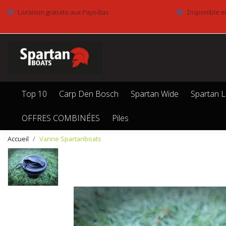
Livraison gratuite aux Pays-Bas
Disponible e
Top 10
Carp Den Bosch
Spartan Wide
Spartan L
OFFRES COMBINÉES
Piles
Accueil
Vanne Spartanboats