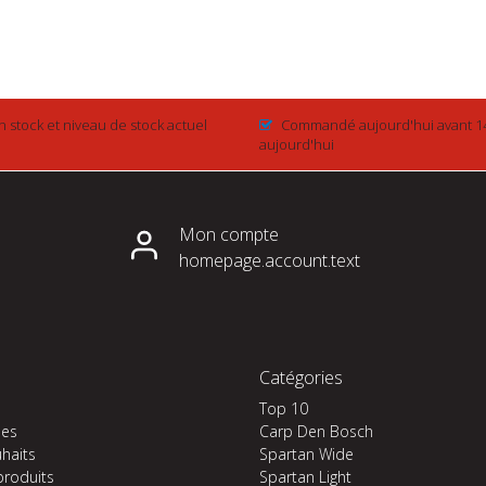
n stock et niveau de stock actuel
Commandé aujourd'hui avant 1
aujourd'hui
Mon compte
homepage.account.text
Catégories
Top 10
es
Carp Den Bosch
uhaits
Spartan Wide
produits
Spartan Light