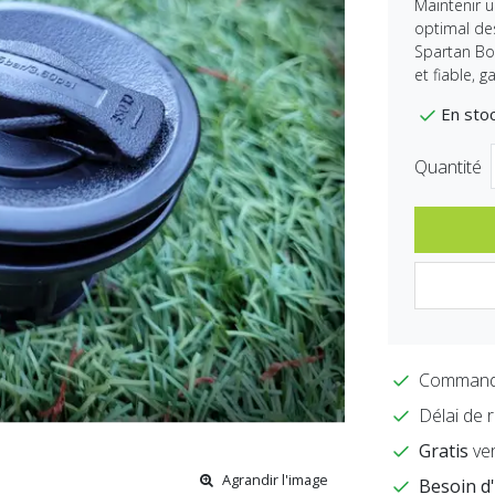
Maintenir u
optimal de
Spartan Bo
et fiable, 
En sto
Quantité
Command
Délai de 
Gratis
ver
Agrandir l'image
Besoin d'