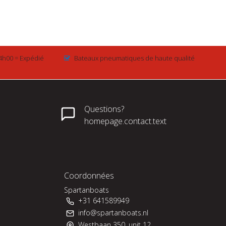
4h00 = Expédié
Bateaux pneumatiques de haute qualité
Questions?
homepage.contact.text
Coordonnées
Spartanboats
+31 641589949
info@spartanboats.nl
Westbaan 350, unit 12