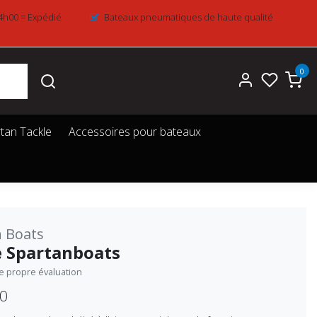
4h00 = Expédié
Bateaux pneumatiques de haute qualité
0
tan Tackle
Accessoires pour bateaux
 Boats
 Spartanboats
re propre évaluation
50