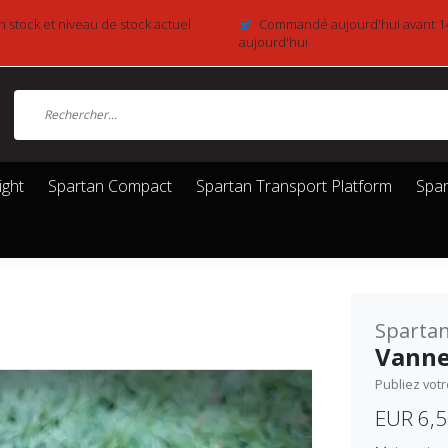
n stock et niveau de stock actuel
Commandé aujourd'hui avant 1
aujourd'hui
ight
Spartan Compact
Spartan Transport Platform
Spar
Spartan
Vanne
Publiez vot
EUR 6,