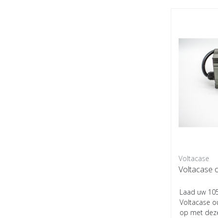
Voltacase
Voltacase 
Laad uw 105
Voltacase ou
op met deze