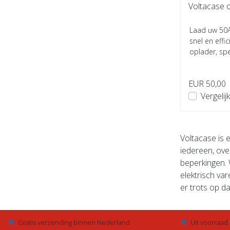
Voltacase 
Laad uw 50
snel en eff
oplader, sp
LiFePO4 accu
EUR 50,00
Vergelijk
Voltacase is 
iedereen, ove
beperkingen. 
elektrisch va
er trots op d
Gratis verzending binnen Nederland
Uit voorraad