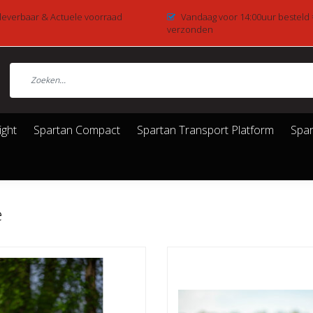
 leverbaar & Actuele voorraad
Vandaag voor 14:00uur besteld
verzonden
ight
Spartan Compact
Spartan Transport Platform
Spar
e