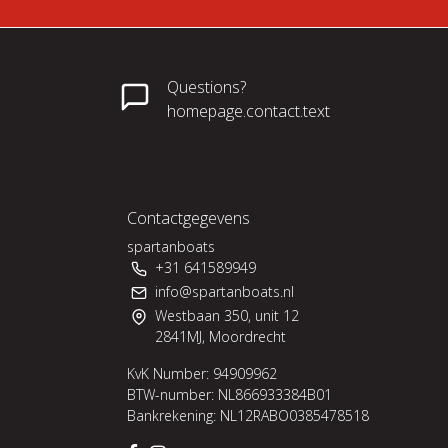
Questions?
homepage.contact.text
Contactgegevens
spartanboats
+31 641589949
info@spartanboats.nl
Westbaan 350, unit 12
2841MJ, Moordrecht
KvK Number: 94909962
BTW-number: NL866933384B01
Bankrekening: NL12RABO0385478518