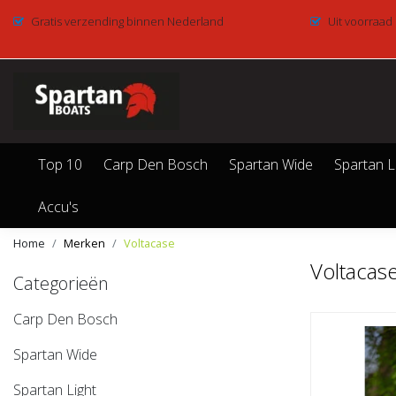
Gratis verzending binnen Nederland
Uit voorraad
Top 10
Carp Den Bosch
Spartan Wide
Spartan L
Accu's
Home
Merken
Voltacase
Voltacas
Categorieën
Carp Den Bosch
Spartan Wide
Spartan Light