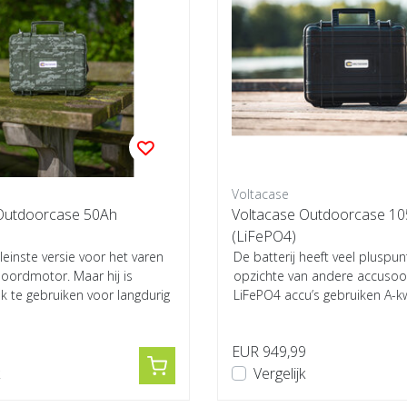
Voltacase
Outdoorcase 50Ah
Voltacase Outdoorcase 1
(LiFePO4)
kleinste versie voor het varen
De batterij heeft veel pluspu
oordmotor. Maar hij is
opzichte van andere accusoo
ok te gebruiken voor langdurig
LiFePO4 accu’s gebruiken A-kwa
...
9
EUR 949,99
Vergelijk