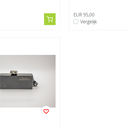
o...
LiFePO4 accu’...
0
EUR 95,00
Vergelijk