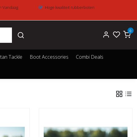
 = Vandaag
Hoge kwaliteit rubberboten
0
tan Tackle
Boot Accessories
Combi Deals