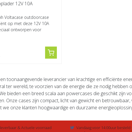
oplader 12V 10A
Ah Voltacase outdoorcase
iciënt op met deze 12V 10A
eciaal ontworpen voor
’s...
een toonaangevende leverancier van krachtige en efficiënte e
ral ter wereld, te voorzien van de energie die ze nodig hebben
We bieden een breed scala aan powercases die geschikt zijn voor
ren. Onze cases zijn compact, licht van gewicht en betrouwbaar,
at we onze klanten hoogwaardige en duurzame energieoplossing
 leverbaar & Actuele voorraad
Vandaag voor 14:00uur besteld