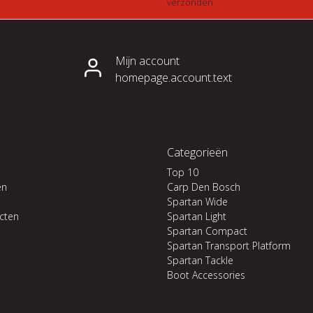
verzonden
Mijn account
homepage.account.text
Categorieën
Top 10
en
Carp Den Bosch
Spartan Wide
ucten
Spartan Light
Spartan Compact
Spartan Transport Platform
Spartan Tackle
Boot Accessories