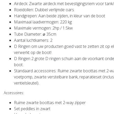
Airdeck:
Zwarte airdeck met bevestigingsriem voor tank/
Model
Roeidollen:
Dubbel verlijmde oars
De Spartan Compact is een
Handgrepen:
Aan beide zijden, in kleur van de boot
samensmelting van compact
Maximaal laadvermogen:
220 kg
design en robuuste
functionaliteit. Het is perfect
Maximale vermogen:
2hp / 1.5kw
degenen die ...
Tube Diameter:
⌀ 35cm
EUR 699,00
Aantal luchtkamers:
2
Vergelijk
D Ringen
om uw producten goed vast te zetten zit op e
verwerkt op de boot!
D Ringen
2 grote D ringen schuin aan de voorkant onde
boot.
Standaard accessoires:
Ruime zwarte boottas met 2-way
voetpomp, zwarte verstelbare bank, reparatieset (inclusie
ventielsleutel).
Accessoires:
Ruime zwarte boottas met 2-way zipper
Set peddles in zwart