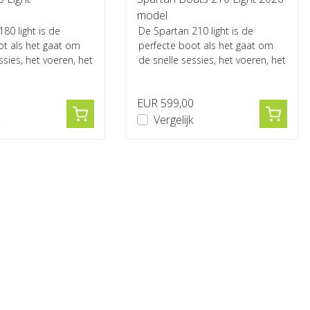
model
80 light is de
De Spartan 210 light is de
ot als het gaat om
perfecte boot als het gaat om
ssies, het voeren, het
de snelle sessies, het voeren, het
van de rig of h...
positioneren van de rig of h...
0
EUR 599,00
Vergelijk