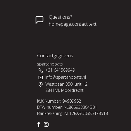
Questions?
homepage.contact.text
Contactgegevens
spartanboats
+31 641589949
info@spartanboats.nl
Westbaan 350, unit 12
2841MJ, Moordrecht
KvK Number: 94909962
BTW-number: NL866933384B01
Bankrekening: NL12RABO0385478518