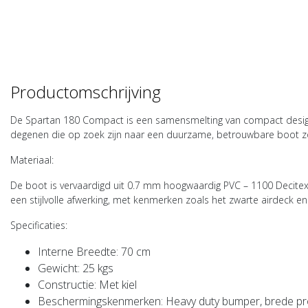
Productomschrijving
De Spartan 180 Compact is een samensmelting van compact design e
degenen die op zoek zijn naar een duurzame, betrouwbare boot z
Materiaal:
De boot is vervaardigd uit 0.7 mm hoogwaardig PVC – 1100 Decitex
een stijlvolle afwerking, met kenmerken zoals het zwarte airdeck 
Specificaties:
Interne Breedte:
70 cm
Gewicht:
25 kgs
Constructie:
Met kiel
Spartan Boats
Beschermingskenmerken:
Heavy duty bumper, brede prot
Spartan 230 Compact 202