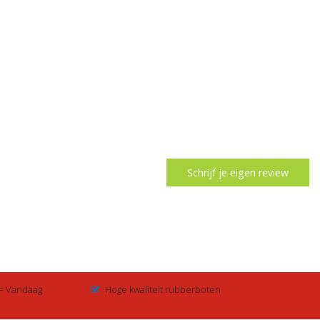
Schrijf je eigen review
 = Vandaag
Hoge kwaliteit rubberboten