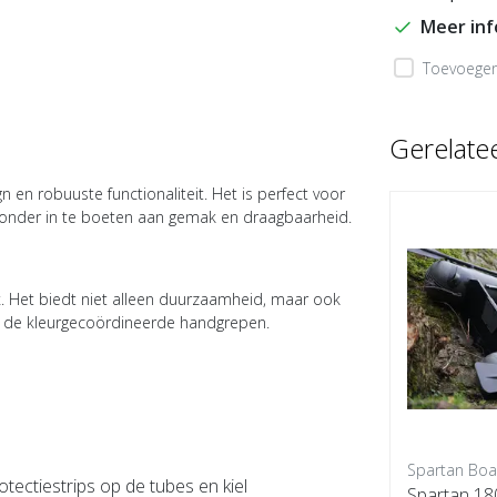
Meer in
Toevoegen 
Gerelate
n robuuste functionaliteit. Het is perfect voor
onder in te boeten aan gemak en draagbaarheid.
. Het biedt niet alleen duurzaamheid, maar ook
en de kleurgecoördineerde handgrepen.
Spartan Boats
Spartan Boa
ectiestrips op de tubes en kiel
6
Spartan 200 Wide 2026 Model
Spartan 180