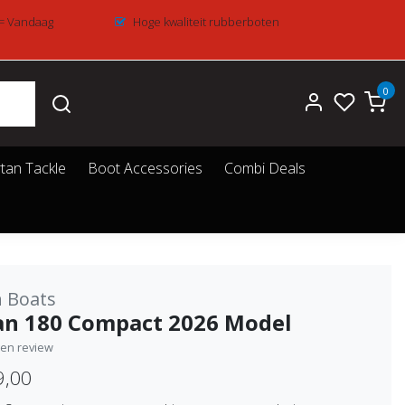
 = Vandaag
Hoge kwaliteit rubberboten
0
tan Tackle
Boot Accessories
Combi Deals
 Boats
an 180 Compact 2026 Model
igen review
9,00