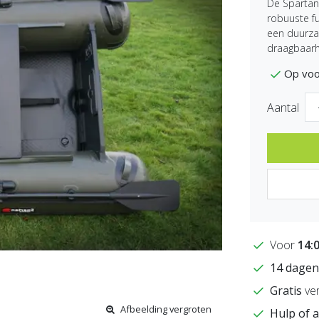
De Spartan
robuuste fu
een duurza
draagbaarh
Op voo
Aantal
Voor
14:
14 dagen
Gratis
ver
Afbeelding vergroten
Hulp of a