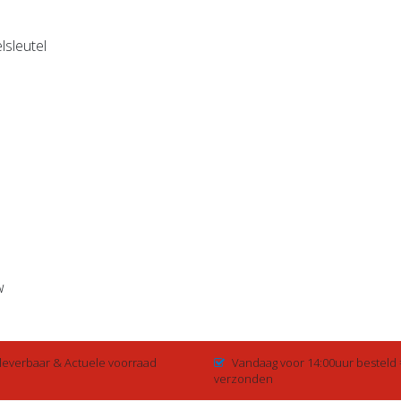
lsleutel
w
 leverbaar & Actuele voorraad
Vandaag voor 14:00uur besteld
verzonden