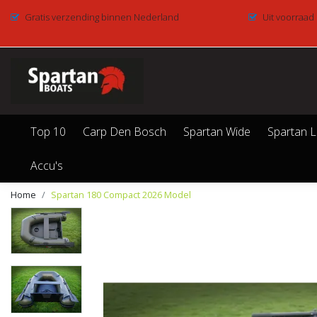
Gratis verzending binnen Nederland
Uit voorraad
Top 10
Carp Den Bosch
Spartan Wide
Spartan L
Accu's
Home
Spartan 180 Compact 2026 Model