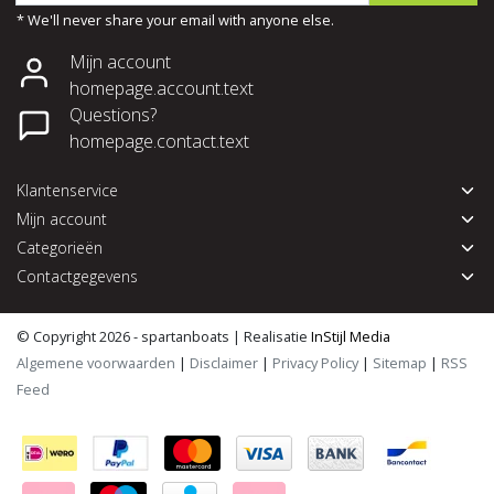
* We'll never share your email with anyone else.
Mijn account
homepage.account.text
Questions?
homepage.contact.text
Klantenservice
Mijn account
Categorieën
Contactgegevens
© Copyright 2026 - spartanboats | Realisatie
InStijl Media
Algemene voorwaarden
|
Disclaimer
|
Privacy Policy
|
Sitemap
|
RSS
Feed