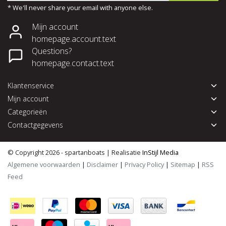
* We'll never share your email with anyone else.
Mijn account
homepage.account.text
Questions?
homepage.contact.text
Klantenservice
Mijn account
Categorieën
Contactgegevens
© Copyright 2026 - spartanboats | Realisatie
InStijl Media
Algemene voorwaarden
|
Disclaimer
|
Privacy Policy
|
Sitemap
|
RSS
Feed