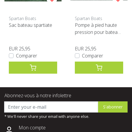
Spartan Boats
Spartan Boats
Sac bateau spartiate
Pompe à pied haute
pression pour bateaux
Spartan
EUR 25,95
EUR 25,95
Comparer
Comparer
Abonnez-vous à notre infolettre
S'abonner
* We'll never share your email with anyone else.
Mon compte