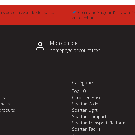
n stock et niveau de stock actuel
Commandé aujourd'hui avant 1
aujourd'hui
Mon compte
homepage.account.text
Catégories
Top 10
es
Carp Den Bosch
uhaits
Spartan Wide
produits
Spartan Light
Spartan Compact
Spartan Transport Platform
Spartan Tackle