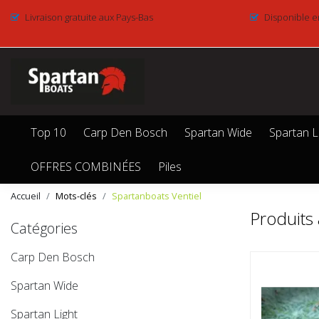
Livraison gratuite aux Pays-Bas
Disponible e
Top 10
Carp Den Bosch
Spartan Wide
Spartan L
OFFRES COMBINÉES
Piles
Accueil
Mots-clés
Spartanboats Ventiel
Produits 
Catégories
Carp Den Bosch
Spartan Wide
Spartan Light