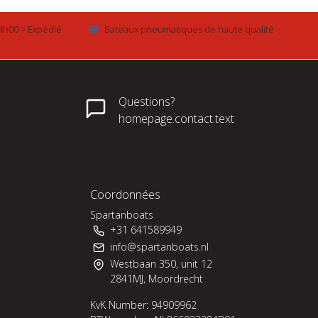
4h00 = Expédié
Bateaux pneumatiques de haute qualité
Questions?
homepage.contact.text
Coordonnées
Spartanboats
+31 641589949
info@spartanboats.nl
Westbaan 350, unit 12
2841MJ, Moordrecht
KvK Number: 94909962