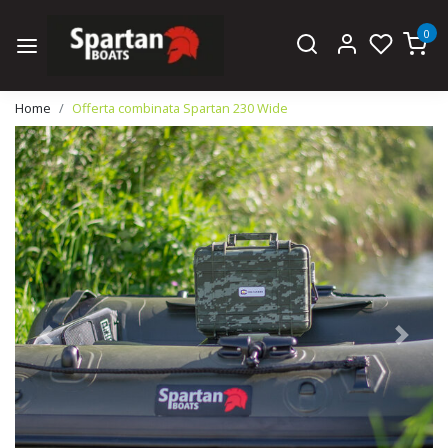
0
Home
Offerta combinata Spartan 230 Wide
Previous
Next