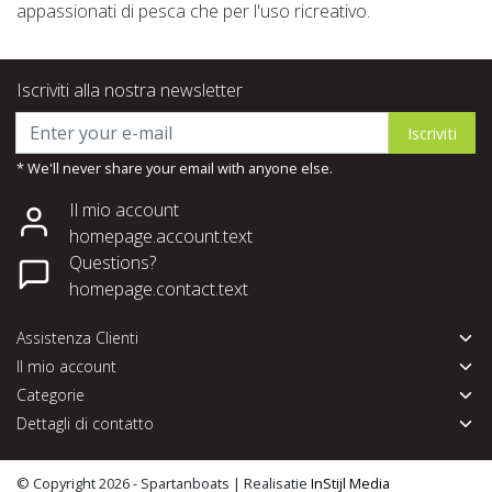
appassionati di pesca che per l'uso ricreativo.
Iscriviti alla nostra newsletter
Iscriviti
* We'll never share your email with anyone else.
Il mio account
homepage.account.text
Questions?
homepage.contact.text
Assistenza Clienti
Il mio account
Categorie
Dettagli di contatto
© Copyright 2026 - Spartanboats | Realisatie
InStijl Media