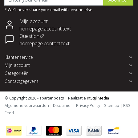
* We'll never share your email with anyone else.
Mijn account
homepage.account.text
Questions?
homepage.contact.text
Klantenservice
Mijn account
Categorieën
Contactgegevens
© Copyright 2026 - spartanboats | Realisatie
InStijl Media
Algemene voorwaarden
|
Disclaimer
|
Privacy Policy
|
Sitemap
|
RSS
Feed