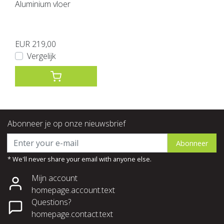
Aluminium vloer
EUR 219,00
Vergelijk
Abonneer je op onze nieuwsbrief
Abonneer
* We'll never share your email with anyone else.
Mijn account
homepage.account.text
Questions?
homepage.contact.text