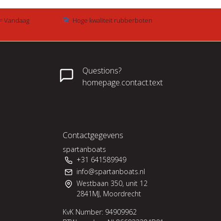
 = Vandaag
Hoge kwaliteit rubberboten
Questions?
homepage.contact.text
Contactgegevens
spartanboats
+31 641589949
info@spartanboats.nl
Westbaan 350, unit 12
2841MJ, Moordrecht
KvK Number: 94909962