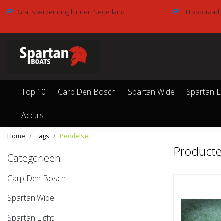
Gratis verzending binnen Nederland
Uit voorraad
Top 10
Carp Den Bosch
Spartan Wide
Spartan L
Accu's
Home
Tags
Peddelset
Producte
Categorieën
Carp Den Bosch
Spartan Wide
Spartan Light