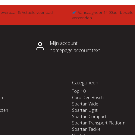
 leverbaar & Actuele voorraad
Vandaag voor 14:00uur besteld
verzonden
Mijn account
homepage.account.text
Categorieën
Top 10
en
Carp Den Bosch
Spartan Wide
ucten
Spartan Light
Spartan Compact
Spartan Transport Platform
Spartan Tackle