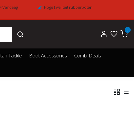
 = Vandaag
Hoge kwaliteit rubberboten
0
tan Tackle
Boot Accessories
Combi Deals