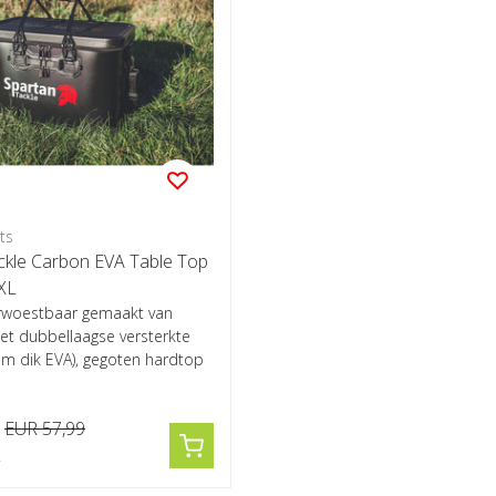
ts
ckle Carbon EVA Table Top
 XL
erwoestbaar gemaakt van
 dubbellaagse versterkte
 dik EVA), gegoten hardtop
..
EUR 57,99