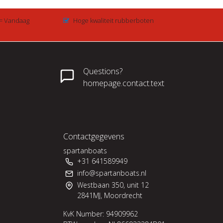
 = Vandaag
Hoge kwaliteit rubberboten
Questions?
homepage.contact.text
Contactgegevens
spartanboats
+31 641589949
info@spartanboats.nl
Westbaan 350, unit 12
2841MJ, Moordrecht
KvK Number: 94909962