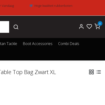
 = Vandaag
Hoge kwaliteit rubberboten
0
tan Tackle
Boot Accessories
Combi Deals
Table Top Bag Zwart XL