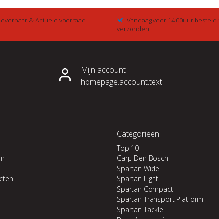
 leverbaar & Actuele voorraad
Vandaag voor 14:00uur besteld
verzonden
Mijn account
homepage.account.text
Categorieën
Top 10
en
Carp Den Bosch
Spartan Wide
ucten
Spartan Light
Spartan Compact
Spartan Transport Platform
Spartan Tackle