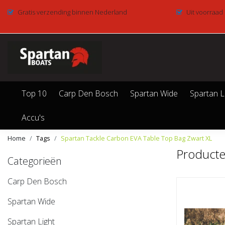
Gratis verzending binnen Nederland
Uit voorraad
Top 10
Carp Den Bosch
Spartan Wide
Spartan L
Accu's
Home
Tags
Spartan Tackle Carbon EVA Table Top Bag Zwart XL
Producte
Categorieën
Carp Den Bosch
Spartan Wide
Spartan Light