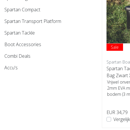
Spartan Compact
Spartan Transport Platform
Spartan Tackle
Boot Accessories
Sale
Combi Deals
Spartan Boa
Accu's
Spartan Ta
Bag Zwart
Vrijwel onv
2mm EVA met
bodem (3 mm
kan worden .
EUR 34,79
Vergelijk