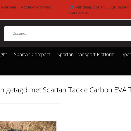
 leverbaar & Actuele voorraad
Vandaag voor 14:00uur besteld
verzonden
ight
Spartan Compact
Spartan Transport Platform
Spar
n getagd met Spartan Tackle Carbon EVA 