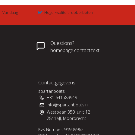
 = Vandaag
Hoge kwaliteit rubberboten
Questions?
homepage.contact.text
Contactgegevens
spartanboats
+31 641589949
info@spartanboats.nl
Westbaan 350, unit 12
2841MJ, Moordrecht
KvK Number: 94909962