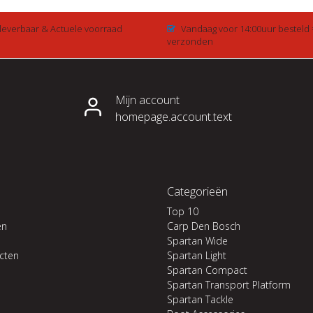
 leverbaar & Actuele voorraad
Vandaag voor 14:00uur besteld
verzonden
Mijn account
homepage.account.text
Categorieën
Top 10
en
Carp Den Bosch
Spartan Wide
ucten
Spartan Light
Spartan Compact
Spartan Transport Platform
Spartan Tackle