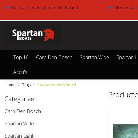
Gratis verzending binnen Nederland
Uit voorraad
Top 10
Carp Den Bosch
Spartan Wide
Spartan L
Accu's
Home
Tags
Spartanboats Ventiel
Producte
Categorieën
Carp Den Bosch
Spartan Wide
Spartan Light