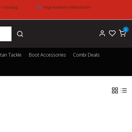
 = Vandaag
Hoge kwaliteit rubberboten
0
tan Tackle
Boot Accessories
Combi Deals