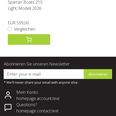
Spartan Boats 210
Light, Modell 2026
EUR 599,00
Vergleichen
Abonnieren Sie unseren Newsletter
Abonnieren
* We'll never share your email with anyone else.
Mein Konto
homepage.account.text
Questions?
homepage.contact.text