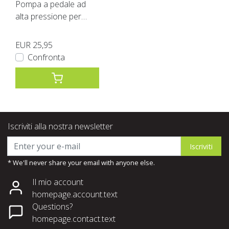
Pompa a pedale ad
alta pressione per
barche Spartan
EUR 25,95
Confronta
Iscriviti alla nostra newsletter
Iscriviti
* We'll never share your email with anyone else.
Il mio account
homepage.account.text
Questions?
homepage.contact.text