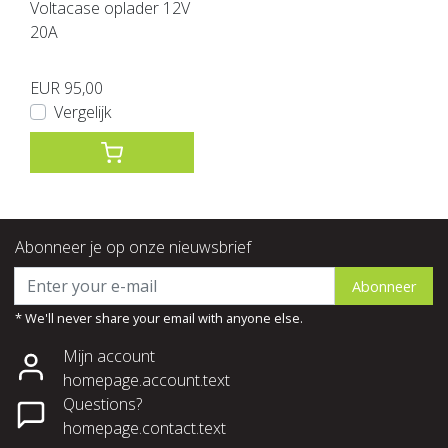
Voltacase oplader 12V
20A
EUR 95,00
Vergelijk
Abonneer je op onze nieuwsbrief
Abonneer
* We'll never share your email with anyone else.
Mijn account
homepage.account.text
Questions?
homepage.contact.text