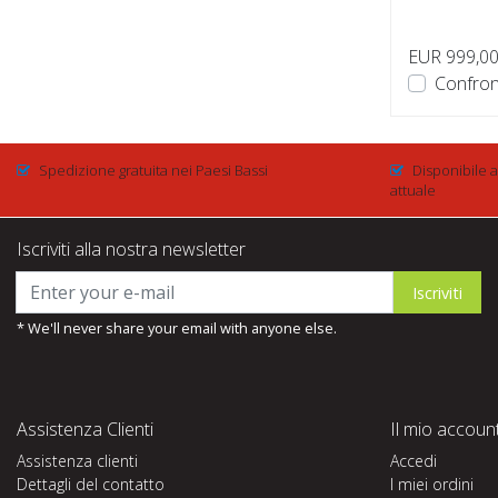
EUR 999,0
Confron
Spedizione gratuita nei Paesi Bassi
Disponibile a
attuale
Iscriviti alla nostra newsletter
Iscriviti
* We'll never share your email with anyone else.
Assistenza Clienti
Il mio accoun
Assistenza clienti
Accedi
Dettagli del contatto
I miei ordini