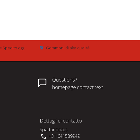
= Spedito oggi
Gommoni di alta qualità
Questions?
homepage.contact.text
Dettagli di contatto
Spartanboats
+31 641589949