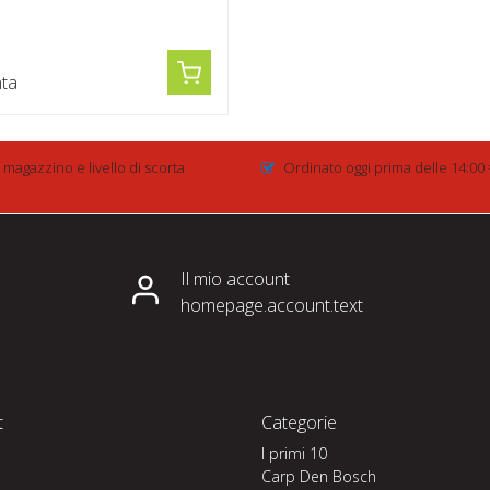
0
ta
 magazzino e livello di scorta
Ordinato oggi prima delle 14:00 
Il mio account
homepage.account.text
t
Categorie
I primi 10
Carp Den Bosch