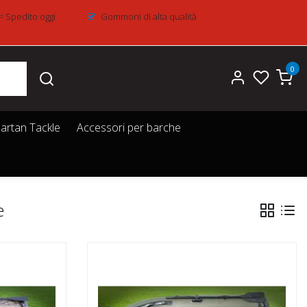
= Spedito oggi
Gommoni di alta qualità
0
artan Tackle
Accessori per barche
e