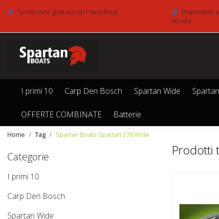
Spedizione gratuita nei Paesi Bassi
Disponibile a
attuale
I primi 10
Carp Den Bosch
Spartan Wide
Spartan
OFFERTE COMBINATE
Batterie
Home
Tag
Spartan Boats Spartan 270 Wide
Prodotti
Categorie
I primi 10
Carp Den Bosch
Spartan Wide